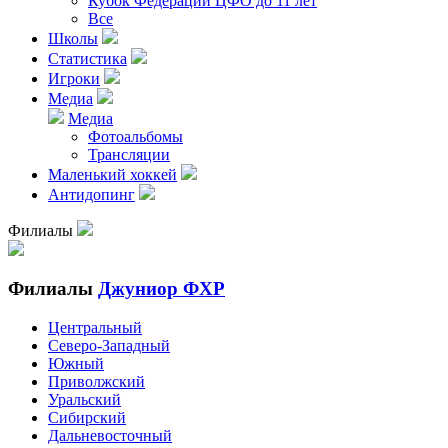
Кубок Федерации ЦФО до 11 лет
Все
Школы
Статистика
Игроки
Медиа
Медиа
Фотоальбомы
Трансляции
Маленький хоккей
Антидопинг
Филиалы
Филиалы
Джуниор ФХР
Центральный
Северо-Западный
Южный
Приволжский
Уральский
Сибирский
Дальневосточный