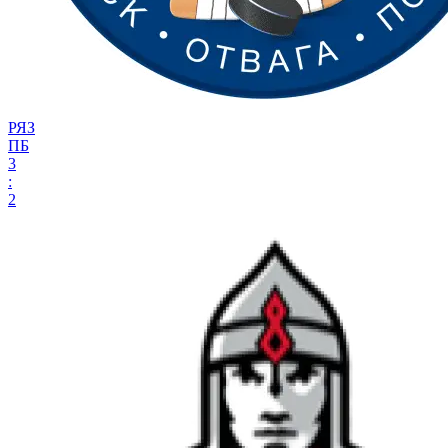
РЯЗ
ПБ
3
:
2